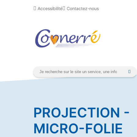
Aller
Cookies management panel
Accessibilité
Contactez-nous
au
contenu
PROJECTION -
MICRO-FOLIE