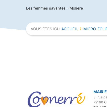
Les femmes savantes – Molière
›
VOUS ÊTES ICI :
ACCUEIL
MICRO-FOLI
MAIRI
3, rue de
72160 C