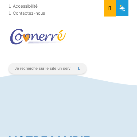
Aller
Cookies management panel
Accessibilité
au
Contactez-nous
contenu