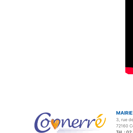
MAIRI
3, rue de
72160 C
Tél. : 0