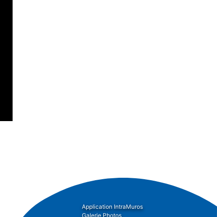
Application IntraMuros
Galerie Photos