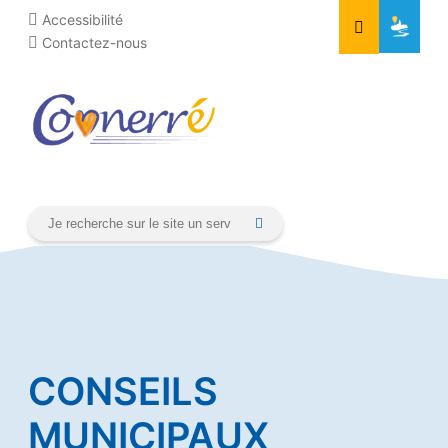
Aller
Cookies management panel
Accessibilité
au
Contactez-nous
contenu
CONSEILS
MUNICIPAUX