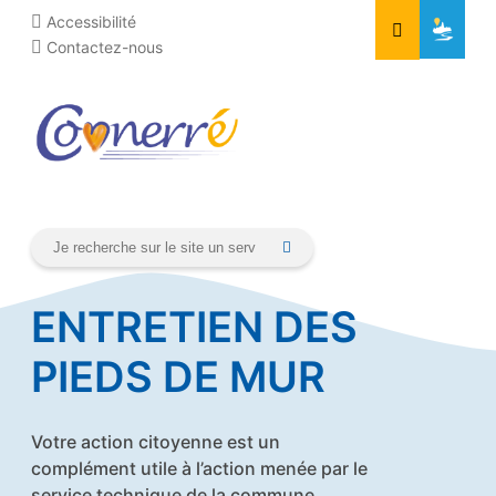
Aller
Cookies management panel
Accessibilité
au
Contactez-nous
contenu
ENTRETIEN DES
PIEDS DE MUR
Votre action citoyenne est un
complément utile à l’action menée par le
service technique de la commune.